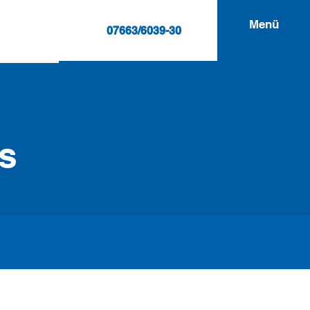
Menü
07663/6039-30
s